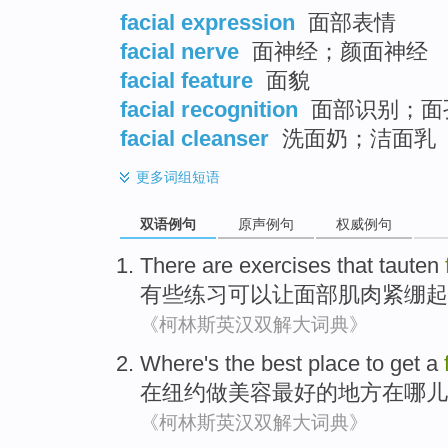
facial expression
面部表情
facial nerve
面神经；颜面神经
facial feature
面貌
facial recognition
面部识别；面
facial cleanser
洗面奶；洁面乳
更多
词组短语
双语例句
原声例句
权威例句
There are
exercises
that tauten
有些
练习
可以
让
面部肌肉紧绷起
《柯林斯英汉双解大词典》
Where's
the
best
place
to
get
a
在
纽约
做
美容
最好
的
地方
在
哪儿
《柯林斯英汉双解大词典》