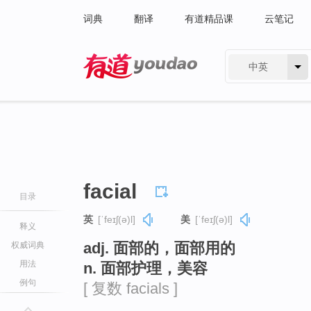
词典
翻译
有道精品课
云笔记
中英
有道 - 网易旗下搜索
facial
目录
英
[ˈfeɪʃ(ə)l]
美
[ˈfeɪʃ(ə)l]
释义
adj. 面部的，面部用的
权威词典
用法
n. 面部护理，美容
例句
[ 复数 facials ]