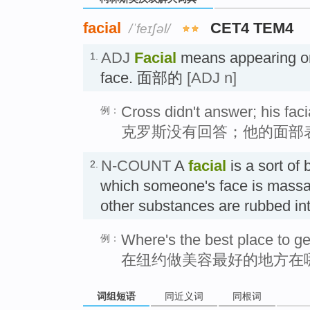
facial
CET4 TEM4
/ˈfeɪʃəl/
ADJ
Facial
means appearing on 
1.
face. 面部的
[ADJ n]
Cross didn't answer; his fac
例：
克罗斯没有回答；他的面部
N-COUNT
A
facial
is a sort of 
2.
which someone's face is mass
other substances are rubbed in
Where's the best place to ge
例：
在纽约做美容最好的地方在
词组短语
同近义词
同根词