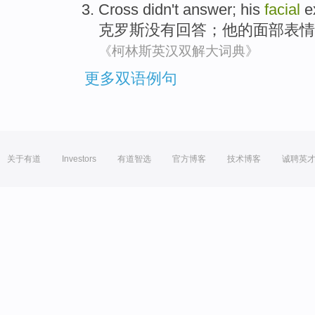
Cross
didn
't
answer
;
his
facial
e
克罗斯
没有
回答
；
他
的
面部
表情
《柯林斯英汉双解大词典》
更多双语例句
关于有道
Investors
有道智选
官方博客
技术博客
诚聘英