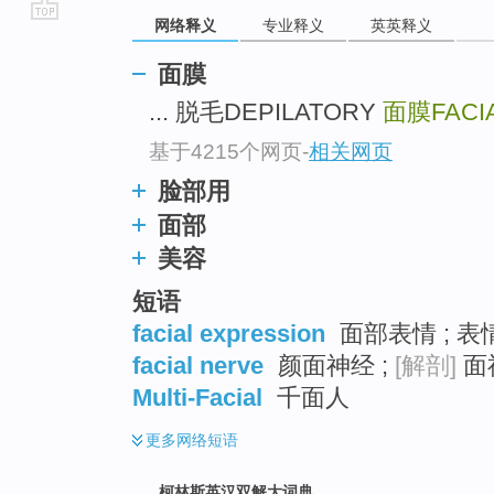
网络释义
专业释义
英英释义
go
top
面膜
... 脱毛DEPILATORY
面膜FACI
基于4215个网页
-
相关网页
脸部用
面部
美容
短语
facial expression
面部表情 ; 表
facial nerve
颜面神经 ;
[解剖]
面神
Multi-Facial
千面人
更多
网络短语
柯林斯英汉双解大词典