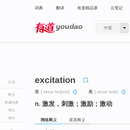
词典
翻译
有道精品课
云笔记
中英
有道 - 网易旗下搜索
excitation
目录
英
[ˌeksaɪˈteɪʃ(ə)n]
美
[ˌeksaɪˈteɪʃn]
释义
n. 激发，刺激；激励；激动
权威词典
用法
例句
网络释义
英英释义