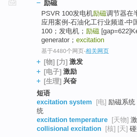
励磁
go
PSVR 100发电机
励磁
调节器在半
top
应用案例-石油化工行业频道-中国
100；发电机；
励磁
[gap=622]
generator；
excitation
基于4480个网页
-
相关网页
激发
[物]
[力]
激励
[电子]
兴奋
[生理]
短语
excitation system
[电]
励磁系统 ;
统
excitation temperature
[天物]
激
collisional excitation
[核]
[天]
碰