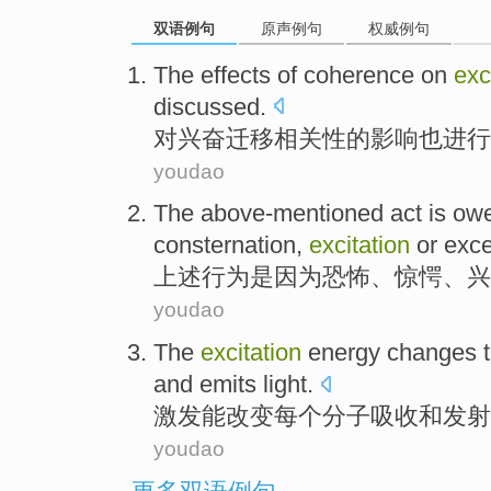
双语例句
原声例句
权威例句
The
effects
of
coherence on
exc
discussed
.
对
兴奋
迁移
相关性
的
影响
也
进行
youdao
The above-mentioned
act
is ow
consternation
,
excitation
or
exce
上述
行为
是因为
恐怖
、
惊愕
、
兴
youdao
The
excitation
energy
changes
and
emits
light
.
激发
能
改变
每个
分子
吸收
和
发射
youdao