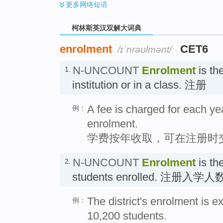
更多
网络短语
柯林斯英汉双解大词典
enrolment
CET6
/ɪˈnrəʊlmənt/
N-UNCOUNT
Enrolment
is the
1.
institution or in a class. 注册
A fee is charged for each ye
例：
enrolment.
学费按年收取，可在注册时
N-UNCOUNT
Enrolment
is th
2.
students enrolled. 注册入学人
The district's enrolment is e
例：
10,200 students.