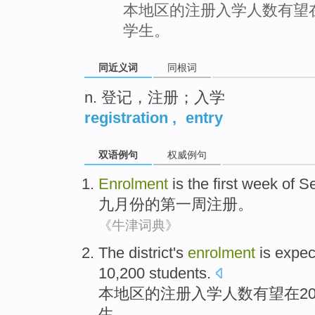
本地区的注册入学人数有望在20
学生。
同近义词
同根词
n. 登记，注册；入学
registration
,
entry
双语例句
权威例句
Enrolment
is
the first
week
of
S
九月份
的
第
一周
注册
。
《牛津词典》
The
district
's
enrolment
is
expec
10,200
students
.
本
地区
的
注册入学人数
有望
在
2
生
。