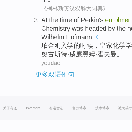
《柯林斯英汉双解大词典》
At
the
time
of
Perkin
's
enrolmen
Chemistry
was
headed by the
n
Wilhelm
Hofmann
.
珀
金刚
入学
的
时候
，
皇家
化学
学
奥古斯特·
威廉
黑姆·
霍夫曼
。
youdao
更多双语例句
关于有道
Investors
有道智选
官方博客
技术博客
诚聘英