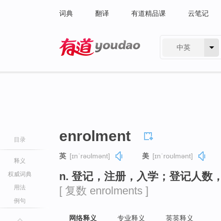
词典
翻译
有道精品课
云笔记
中英
有道 - 网易旗下搜索
enrolment
目录
英
[ɪnˈrəʊlmənt]
美
[ɪnˈroʊlmənt]
释义
n. 登记，注册，入学；登记人数
权威词典
用法
[ 复数 enrolments ]
例句
网络释义
专业释义
英英释义