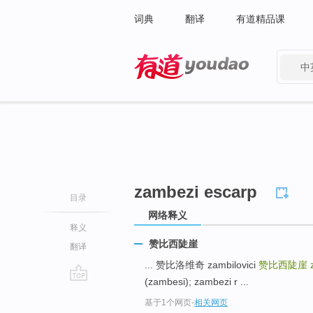
词典
翻译
有道精品课
中
有道 - 网易旗下搜索
zambezi escarp
目录
网络释义
释义
赞比西陡崖
翻译
... 赞比洛维奇 zambilovici
赞比西陡崖
(zambesi); zambezi r ...
go
基于1个网页
-
相关网页
top