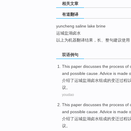
相关文章
top
有道翻译
yuncheng saline lake brine
运城盐湖卤水
以上为机器翻译结果，长、整句建议使用
双语例句
This paper discusses
the
process
of
and
possible
cause
.
Advice
is
made
介绍
了
运城
盐湖
卤水
组成
的
变迁
过程
议
。
youdao
This paper discusses
the
process
of
and
possible
cause
.
Advice
is
made
介绍
了
运城
盐湖
卤水
组成
的
变迁
过程
议
。