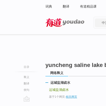
词典
翻译
有道精品课
中
有道 - 网易旗下搜索
yuncheng saline lake 
目录
网络释义
释义
运城盐湖卤水
翻译
运城盐湖卤水
例句
基于1个网页
-
相关网页
go