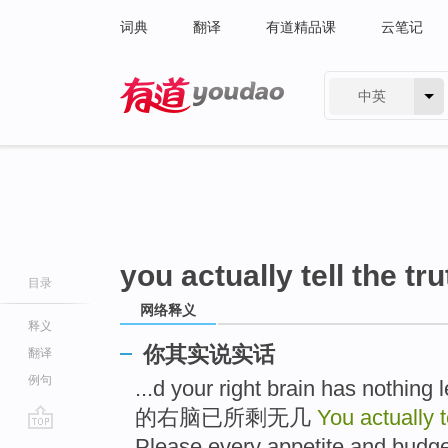
词典
翻译
有道精品课
云笔记
中英
有道 - 网易旗下搜索
you actually tell the tru
目录
网络释义
释义
你其实说实话
翻译
例句
...d your right brain has n
的右脑已所剩无几
You actually t
go
Please every appetite and b