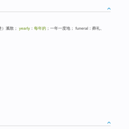
（使）溅散；
yearly
：
每年的
；一年一度地； funeral：葬礼、