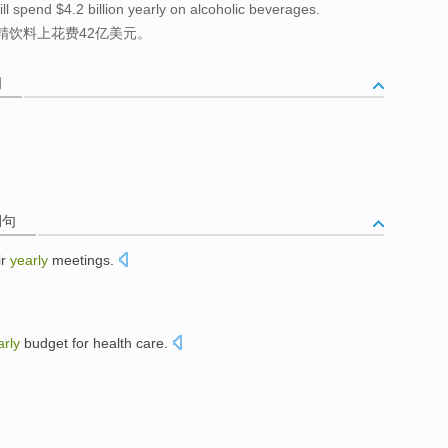
ll spend $4.2 billion yearly on alcoholic beverages.
精饮料上花费42亿美元。
词
例句
ir
yearly
meetings
.
arly
budget
for
health care
.
。