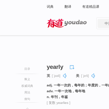
词典
翻译
有道精品课
中
有道 - 网易旗下搜索
yearly
目录
英
[ˈjɪəli]
美
[ˈjɪrli]
释义
adj. 一年一次的，每年的；年度的，一年
权威词典
adv. 一年一次地，每年地
用法
n. 年刊，年鉴
例句
[ 复数 yearlies ]