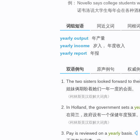
例：
Novello says college students wi
诺韦洛说大学生每年会在各种酒
词组短语
同近义词
同根
yearly output
年产量
yearly income
岁入， 年度收入
yearly report
年报
双语例句
原声例句
权威
The two sisters
looked forward
to
the
姐妹俩
期盼
着
她们
一年一度
的会面。
《柯林斯英汉双解大词典》
In
Holland
,
the government
sets
a
ye
在
荷兰
，
政府
设有
一个
保健
年度
预算
《柯林斯英汉双解大词典》
Pay
is reviewed on
a
yearly
basis.