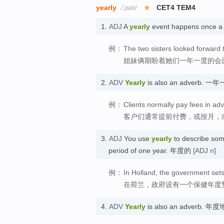
yearly
CET4 TEM4
/ˈjɪəlɪ/
1.
ADJ
A
yearly
event happens once 
例：
The two sisters looked forward t
姐妹俩期盼着她们一年一度的会
2.
ADV
Yearly
is also an adverb. 
例：
Clients normally pay fees in adv
客户们通常提前付费，或按月，
3.
ADJ
You use
yearly
to describe som
period of one year. 年度的
[ADJ n]
例：
In Holland, the government sets
在荷兰，政府设有一个保健年度
4.
ADV
Yearly
is also an adverb. 年