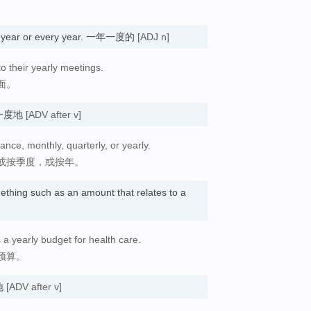
a year or every year. 一年一度的
[ADJ n]
o their yearly meetings.
面。
一年一度地
[ADV after v]
ance, monthly, quarterly, or yearly.
或按季度，或按年。
ething such as an amount that relates to a
 a yearly budget for health care.
预算。
度地
[ADV after v]