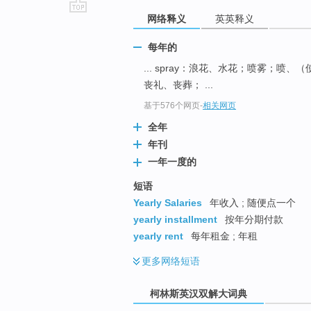
网络释义
英英释义
go
top
每年的
... spray：浪花、水花；喷雾；喷、
丧礼、丧葬； ...
基于576个网页
-
相关网页
全年
年刊
一年一度的
短语
Yearly Salaries
年收入 ; 随便点一个
yearly installment
按年分期付款
yearly rent
每年租金 ; 年租
更多
网络短语
柯林斯英汉双解大词典