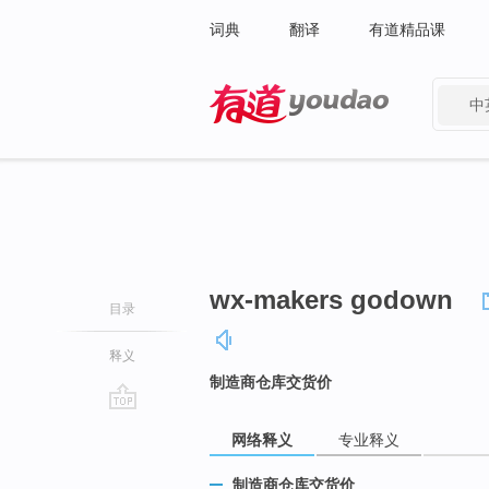
词典
翻译
有道精品课
中
有道 - 网易旗下搜索
wx-makers godown
目录
释义
制造商仓库交货价
go
网络释义
专业释义
top
制造商仓库交货价