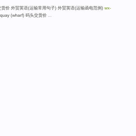
 矿区（农场）交货价 外贸英语(运输常用句子) 外贸英语(运输函电范例)
wx-
quay (wharf) 码头交货价 ...