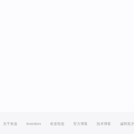
关于有道
Investors
有道智选
官方博客
技术博客
诚聘英