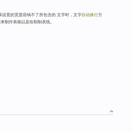
幕设置的宽度容纳不了所包含的 文字时，文字
自动换行
方
）：用来制作表格以及绘制制表线。