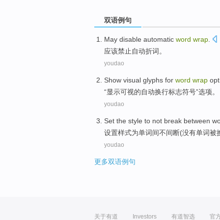
双语例句
May
disable
automatic
word
wrap
.
应该
禁止
自动
折
词
。
youdao
Show
visual
glyphs for
word
wrap
opt
“
显示
可视
的自动
换行
标志符号”
选项
。
youdao
Set the
style
to
not
break
between
wo
设置
样式
为
单词
间
不
间断
(
没有
单词
被
youdao
更多双语例句
关于有道
Investors
有道智选
官