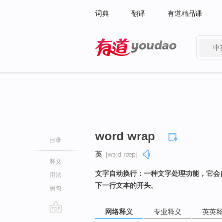
词典
翻译
有道精品课
中
有道 - 网易旗下搜索
word wrap
目录
英
[wɜːd ræp]
释义
文字自动换行：一种文字处理功能，它会
用法
下一行文本的开头。
例句
网络释义
专业释义
英英
go