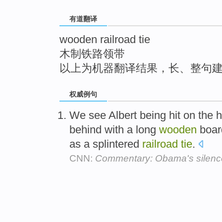
top
有道翻译
wooden railroad tie
木制铁路领带
以上为机器翻译结果，长、整句
权威例句
We see Albert being hit on the 
behind with a long
wooden
board
as a splintered
railroad
tie
.
CNN:
Commentary: Obama's silenc