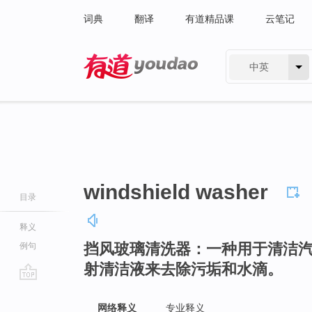
词典
翻译
有道精品课
云笔记
中英
有道 - 网易旗下搜索
windshield washer
目录
释义
挡风玻璃清洗器：一种用于清洁
例句
射清洁液来去除污垢和水滴。
go
top
网络释义
专业释义