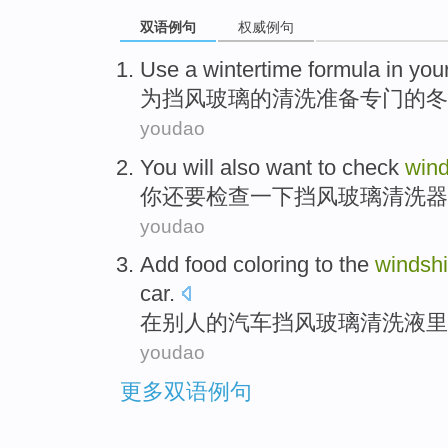
双语例句
权威例句
Use a
wintertime
formula
in you
为
挡风玻璃
的
清洗
准备专门的
冬
youdao
You
will also want to
check
wind
你
还要
检查一下
挡风玻璃
清洗器
youdao
Add
food
coloring
to the
windshi
car
.
在
别人
的
汽车挡风
玻璃清洗液
里
youdao
更多双语例句