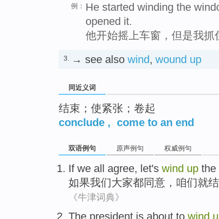
He started winding the wind
例：
opened it.
他开始摇上车窗，但是我抓
→ see also
wind
,
wound up
3.
同近义词
结束；使紧张；卷起
conclude
,
come to an end
双语例句
原声例句
权威例句
If
we
all
agree
,
let's
wind
up
the
如果
我们
大家都
同意
，
咱们
就
结
《牛津词典》
The president
is about to
wind
u