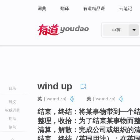
词典
翻译
有道精品课
云笔记
中英
有道 - 网易旗下搜索
wind up
目录
英
[ˈwaɪnd ʌp]
美
[ˈwaɪnd ʌp]
释义
结束，终结：将某事物带到一个
权威词典
用法
整理，收拾：为了结束某事物而
例句
清算，解散：完成公司或组织的
结束，终结（英国用法）：在英