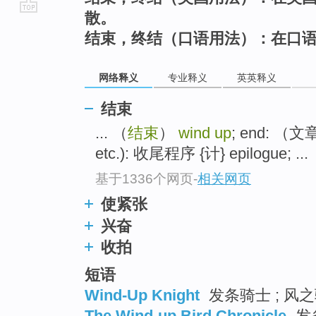
散。
go
结束，终结（口语用法）：在口
top
网络释义
专业释义
英英释义
结束
... （
结束
）
wind up
; end: （文章
etc.): 收尾程序 {计} epilogue; ...
基于1336个网页
-
相关网页
使紧张
兴奋
收拍
短语
Wind-Up Knight
发条骑士 ; 风之
The Wind-up Bird Chronicle
发