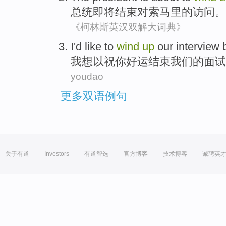
总统
即将
结束
对
索马里
的
访问
。
《柯林斯英汉双解大词典》
I
'd like to
wind
up
our
interview
我
想
以
祝
你
好运
结束
我们
的
面试
youdao
更多双语例句
关于有道
Investors
有道智选
官方博客
技术博客
诚聘英