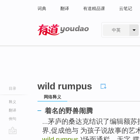
词典
翻译
有道精品课
云笔记
中英
有道 - 网易旗下搜索
wild rumpus
目录
网络释义
释义
着名的野兽闹腾
翻译
例句
...茅庐的桑达克结识了编辑额
界,促成他与 为孩子说故事的艺术
go
wild rumpus
)场面通栏、无字,撑/s/bl