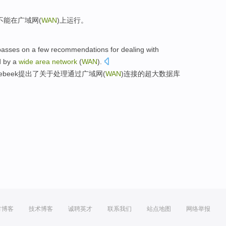
不能
在
广域网
(
WAN
)上
运行
。
asses on a
few
recommendations
for
dealing with
d
by
a
wide
area
network
(
WAN
).
lebeek
提出
了关于
处理
通过
广域网
(
WAN
)
连接
的超大
数据库
方博客
技术博客
诚聘英才
联系我们
站点地图
网络举报