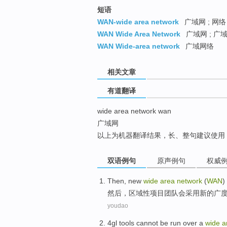
top
短语
WAN-wide area network
广域网 ; 网络
WAN Wide Area Network
广域网 ; 广
WAN Wide-area network
广域网络
相关文章
有道翻译
wide area network wan
广域网
以上为机器翻译结果，长、整句建议使用
双语例句
原声例句
权威
Then
,
new
wide
area
network
(
WAN
)
然后
，
区域性
项目
团队
会
采用
新的
广
youdao
4
gl
tools
cannot be
run
over a
wide
a