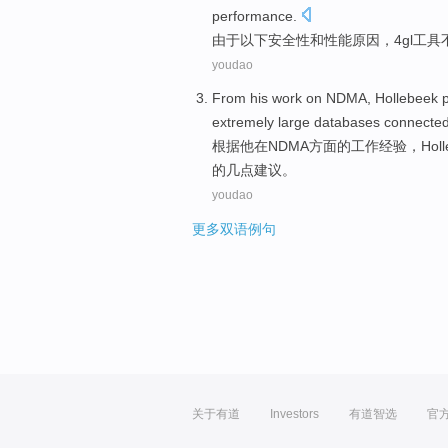
performance
.
由于以下
安全性
和
性能
原因
，
4
gl
工具
youdao
From
his
work
on
NDMA
,
Hollebeek
p
extremely
large
databases
connecte
根据
他
在
NDMA
方面的
工作
经验，
Hol
的
几点
建议
。
youdao
更多双语例句
关于有道
Investors
有道智选
官