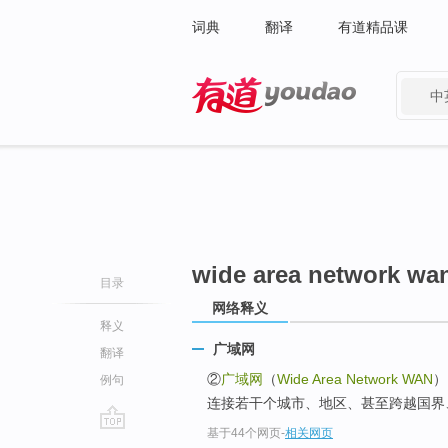
词典
翻译
有道精品课
中
有道 - 网易旗下搜索
wide area network wa
目录
网络释义
释义
广域网
翻译
②
广域网
（
Wide Area Network WAN
）
例句
连接若干个城市、地区、甚至跨越国界
基于44个网页
-
相关网页
go