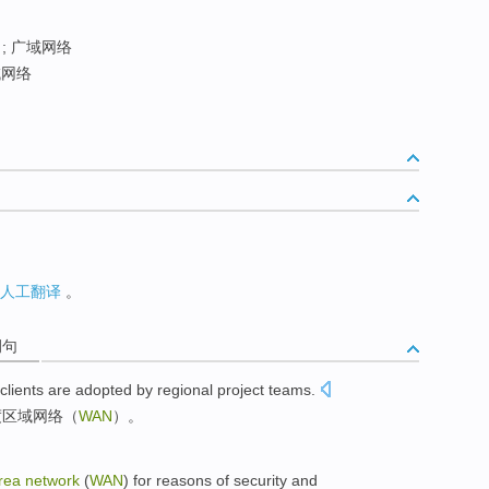
 ; 广域网络
域网络
人工翻译
。
例句
 clients are
adopted by
regional
project
teams
.
度
区域
网络
（
WAN
）。
rea
network
(
WAN
)
for reasons
of
security
and