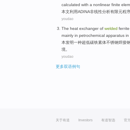
calculated
with a
nonlinear
finite ele
本文
利用ADINA
非线性
分析
有限元程
youdao
The
heat exchanger
of
welded
ferrite
mainly
in
petrochemical
apparatus
in
本发明一种
超低
碳
铁
素体
不锈钢
焊接
境
。
youdao
更多双语例句
关于有道
Investors
有道智选
官