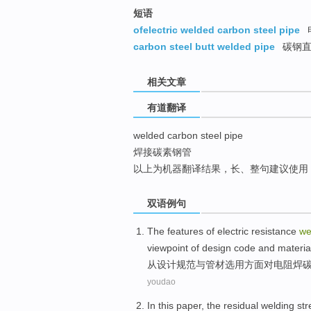
top
短语
ofelectric welded carbon steel pipe
carbon steel butt welded pipe
碳钢直
相关文章
有道翻译
welded carbon steel pipe
焊接碳素钢管
以上为机器翻译结果，长、整句建议使用
双语例句
The
features
of
electric resistance
we
viewpoint of
design
code
and
materia
从
设计
规范
与
管材
选用方面
对
电阻
焊
youdao
In this paper
, the
residual welding
str