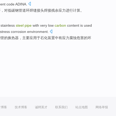
ment
code
ADINA
.
序，对
低碳钢
管道
环
焊缝
接头焊接
残余
应力
进行
计算。
stainless
steel
pipe
with
very low
carbon
content
is
used
stress
corrosion
environment
.
钢管
的
换热器
，
主要
应用
于
石化
装置
中
有
应力
腐蚀危害
的
环
方博客
技术博客
诚聘英才
联系我们
站点地图
网络举报