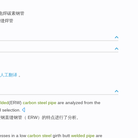
电焊碳素钢管
缝焊管
人工翻译
。
lded
(
ERW
)
carbon
steel
pipe
are analyzed
from
the
l
selection
.
碳钢
直缝
钢管
（ ERW）
的
特点
进行
了分析。
esses
in a low
carbon
steel
girth butt
welded
pipe
are