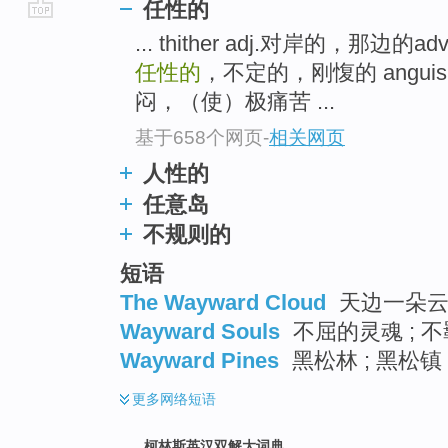
任性的
go
... thither adj.对岸的，那边
top
任性的
，不定的，刚愎的 anguis
闷，（使）极痛苦 ...
基于658个网页
-
相关网页
人性的
任意岛
不规则的
短语
The Wayward Cloud
天边一朵云 
Wayward Souls
不屈的灵魂 ; 
Wayward Pines
黑松林 ; 黑松镇
更多
网络短语
柯林斯英汉双解大词典