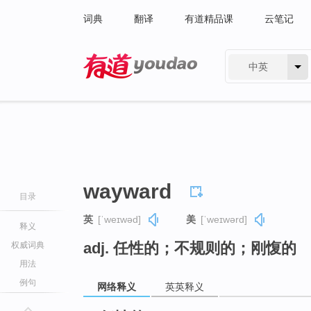
词典
翻译
有道精品课
云笔记
中英
有道 - 网易旗下搜索
wayward
目录
英
[ˈweɪwəd]
美
[ˈweɪwərd]
释义
adj. 任性的；不规则的；刚愎的
权威词典
用法
例句
网络释义
英英释义