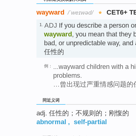
wayward
CET6+ T
/ˈweɪwəd/
ADJ
If you describe a person or
1.
wayward
, you mean that they b
bad, or unpredictable way, and ar
任性的
...wayward children with a h
例：
problems.
…曾出现过严重情感问题的
同近义词
adj. 任性的；不规则的；刚愎的
abnormal
,
self-partial