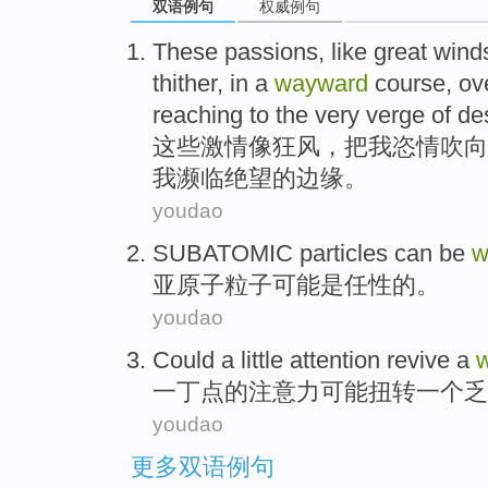
双语例句
权威例句
These
passions
,
like
great wind
thither, in a
wayward
course, ov
reaching to the
very verge
of
des
这些
激情
像
狂风
，
把
我
恣情
吹向
我
濒临
绝望的边缘。
youdao
SUBATOMIC
particles
can
be
w
亚原子
粒子
可能
是
任性的
。
youdao
Could a little
attention
revive
a
一丁点
的
注意力
可能扭转
一
个
乏
youdao
更多双语例句