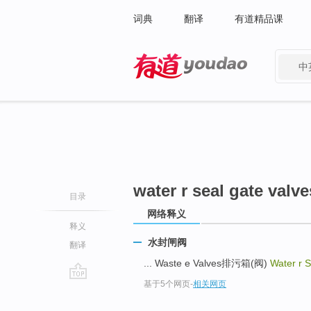
词典
翻译
有道精品课
中
有道 - 网易旗下搜索
water r seal gate valve
目录
网络释义
释义
水封闸阀
翻译
... Waste e Valves排污箱(阀)
Water r 
基于5个网页
-
相关网页
go
top