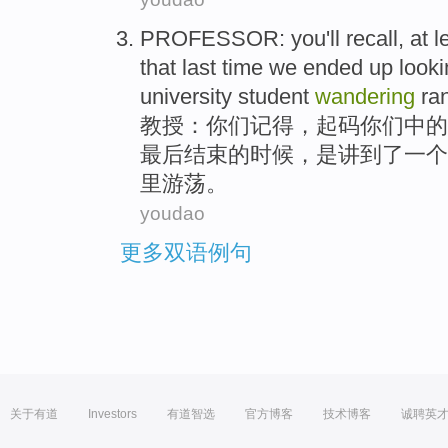
PROFESSOR
:
you
'll
recall
, at
l
that last time
we
ended
up looki
university student
wandering
ra
教授
：
你们
记得
，
起码
你们
中的
最后
结束的时候，是讲到了
一
个
里
游荡
。
youdao
更多双语例句
关于有道
Investors
有道智选
官方博客
技术博客
诚聘英