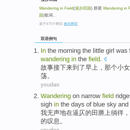
Wandering in Field
(
漫步田园
) 群星
Wandering in F
园
)歌词...
基于475个网页
-
相关网页
双语例句
In
the
morning
the
little
girl
was
wandering
in
the
field
.
故事
接下来到了
早上
，那个
小
女
荡
。
youdao
Wandering
on
narrow
field
ridge
sigh
in
the
days
of
blue
sky
and 
我
无声
地
在
逼仄
的
田塍
上
徜徉
，
的
叹息
。
youdao