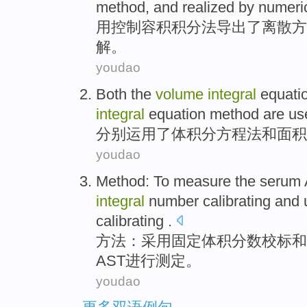
method
,
and realized by
numeri
用
控制
容积
积分
法
导出了
离散
方
解。
youdao
Both
the
volume
integral
equati
integral
equation method are use
分别
运用了
体积
分
方程
法
和
面积
youdao
Method
: To
measure
the
serum
integral
number
calibrating
and
calibrating .
方法
：
采用
固定
体积
分数
校
标
和
AST
进行
测定
。
youdao