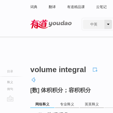
词典
翻译
有道精品课
云笔记
中英
有道 - 网易旗下搜索
volume integral
目录
释义
[数] 体积积分；容积积分
例句
网络释义
专业释义
英英释义
go
top