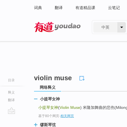
词典
翻译
有道精品课
云笔记
中英
有道 - 网易旗下搜索
violin muse
目录
网络释义
释义
小提琴女神
翻译
小提琴女神
(
Violin Muse
) 米隆加舞曲的悲伤(Milonga 
基于80个网页
-
相关网页
go
top
缪斯琴弦