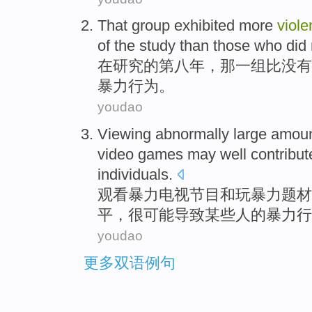
That
group
exhibited
more
viole
of the
study
than those
who
did
在
研究
的
第八
年
，
那
一
组
比
没有
暴力
行为
。
youdao
Viewing
abnormally
large
amou
video
games
may
well
contribut
individuals
.
观看
暴力
电视节目
和
玩
暴力
题材
平，
很
可能
导致
某些
人
的暴力
行
youdao
更多双语例句