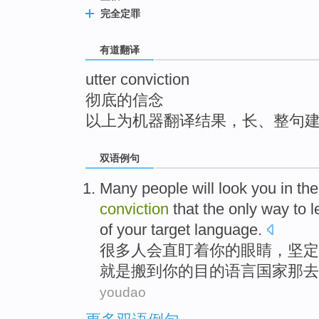
top
完全定罪
有道翻译
utter conviction
彻底的信念
以上为机器翻译结果，长、整句
双语例句
Many
people
will
look
you
in
the
conviction
that
the only
way
to
l
of
your
target
language
.
很多
人
会
直
盯着
你
的
眼睛
，
坚定
就是
搬
到
你
的
目的
语言
国家
那
去
youdao