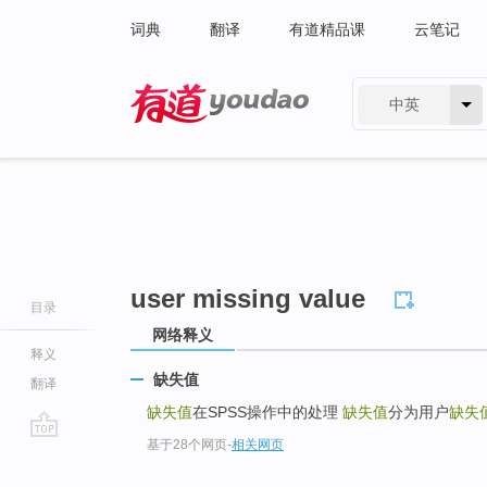
词典
翻译
有道精品课
云笔记
中英
有道 - 网易旗下搜索
user missing value
目录
网络释义
释义
缺失值
翻译
缺失值
在SPSS操作中的处理
缺失值
分为用户
缺失
基于28个网页
-
相关网页
go
top