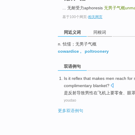
top
... 无耐受力aphoresis
无男子气概unman
基于100个网页
-
相关网页
同近义词
同根词
n. 怯懦；无男子气概
cowardice
,
poltroonery
双语例句
Is
it
reflex
that makes
men
reach
for
complimentary
blanket
?
是
反射
导致
男性
在
飞机上要
零食
、
眼
youdao
更多双语例句