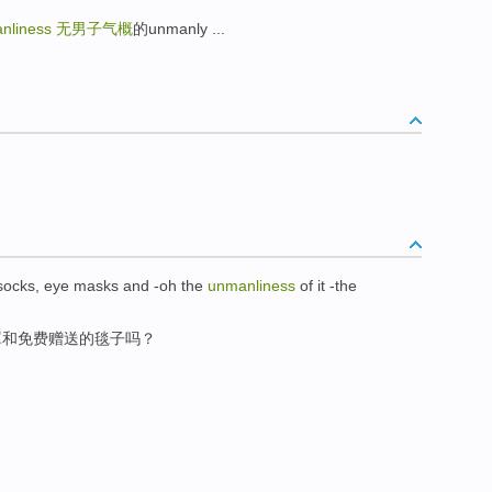
liness
无男子气概
的unmanly ...
socks
, eye
masks
and
-oh the
unmanliness
of
it -the
罩
和
免费赠送
的
毯子
吗？