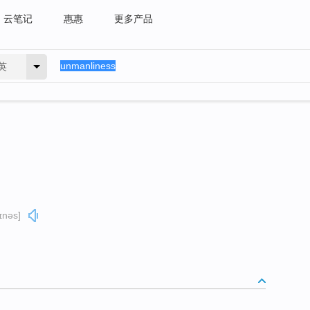
云笔记
惠惠
更多产品
英
ɪnəs]