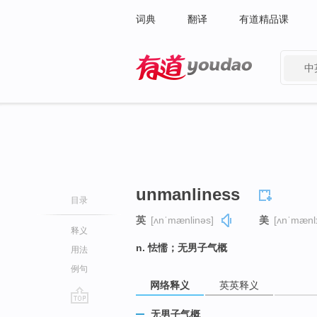
词典
翻译
有道精品课
中
有道 - 网易旗下搜索
unmanliness
目录
英
[ʌnˈmænlinəs]
美
[ʌnˈmænl
释义
n. 怯懦；无男子气概
用法
例句
网络释义
英英释义
go
无男子气概