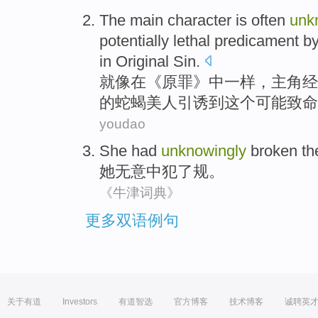
The main character is
often
unk
potentially
lethal
predicament
b
in
Original
Sin
.
就
像
在
《原罪》中一样，主角
经
的蛇蝎美人
引诱
到
这个
可能
致命
youdao
She
had
unknowingly
broken
th
她
无意
中犯了规。
《牛津词典》
更多双语例句
关于有道
Investors
有道智选
官方博客
技术博客
诚聘英