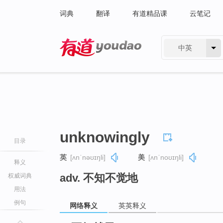
词典
翻译
有道精品课
云笔记
中英
有道 - 网易旗下搜索
unknowingly
目录
英
[ʌnˈnəʊɪŋli]
美
[ʌnˈnoʊɪŋli]
释义
adv. 不知不觉地
权威词典
用法
例句
网络释义
英英释义