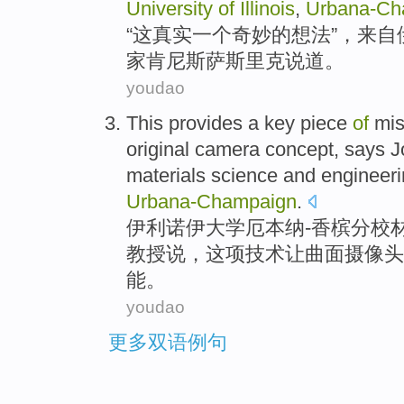
University
of
Illinois
,
Urbana-
Ch
“
这
真实
一个
奇妙
的
想法
”，来自
家
肯尼
斯萨斯里克
说道
。
youdao
This
provides a key piece
of
mis
original
camera
concept,
says
J
materials
science
and
engineer
Urbana-
Champaign
.
伊利诺伊
大学
厄
本
纳-香槟分校
教授
说
，这项技术让曲面
摄像头
能
。
youdao
更多双语例句