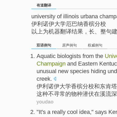
有道翻译
university of illinois urbana cham
伊利诺伊大学厄巴纳香槟分校
以上为机器翻译结果，长、整句
双语例句
原声例句
权威例句
Aquatic biologists from the
Univ
Champaign
and
Eastern
Kentuc
unusual
new
species
hiding
und
creek
.
伊利诺伊
大学
香槟
分校
和
东
肯塔
这种
不寻常的
物种
潜伏
在
溪流
深
youdao
"
It's
a
really cool
idea
,"
says
Ken