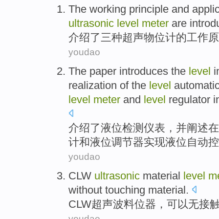
The
working
principle
and
appli
ultrasonic
level
meter
are
introd
介绍
了
三
种
超声
物
位
计
的
工作
原
youdao
The paper introduces
the
level
i
realization
of the
level
automati
level
meter
and
level
regulator
i
介绍
了
液位
检测仪表
，
并
阐述
在
计
和
液位
调节器
实现
液位
自动
控
youdao
CLW
ultrasonic
material
level
me
without
touching
material.
CLW
超声波
料
位器，
可以
无
接
youdao