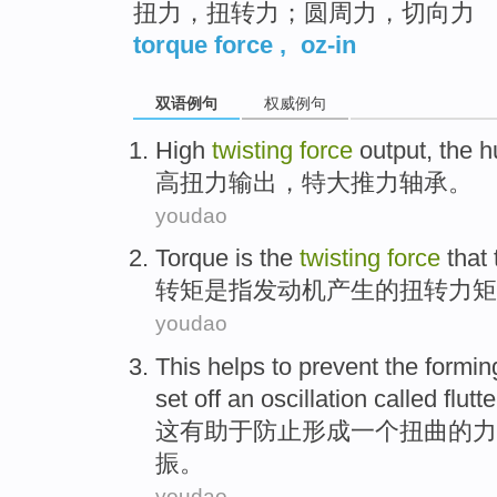
扭力，扭转力；圆周力，切向力
torque force
,
oz-in
双语例句
权威例句
High
twisting
force
output
,
the 
高
扭力
输出
，
特大
推力
轴承
。
youdao
Torque
is
the
twisting
force
that
转
矩
是
指
发动机
产生
的
扭转
力矩
youdao
This
helps to
prevent
the
formin
set off
an
oscillation
called
flutte
这
有助于
防止
形成
一
个
扭曲
的
力
振
。
youdao