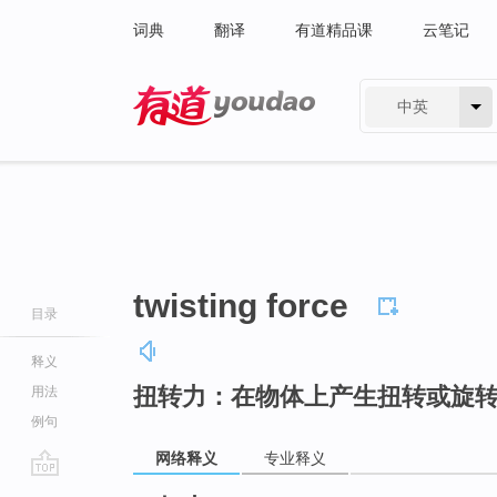
词典
翻译
有道精品课
云笔记
中英
有道 - 网易旗下搜索
twisting force
目录
释义
扭转力：在物体上产生扭转或旋
用法
例句
网络释义
专业释义
go