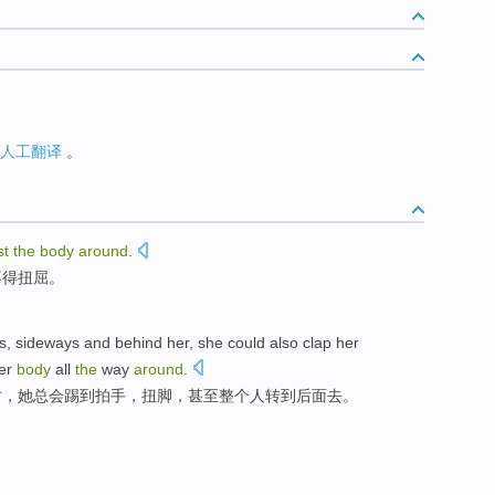
人工翻译
。
st
the
body
around
.
不得
扭屈。
s
,
sideways
and
behind
her
,
she
could also
clap
her
er
body
all
the
way
around
.
时，
她
总会踢到
拍手
，
扭
脚
，甚至
整个
人
转到
后面去。