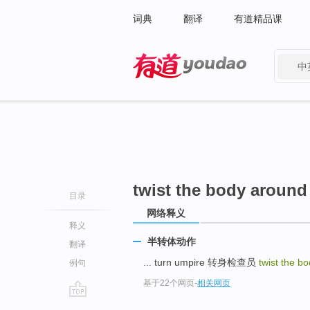
词典
翻译
有道精品课
中
有道 - 网易旗下搜索
twist the body around
目录
网络释义
释义
半转体动作
翻译
... turn umpire 转身检查员
twist the b
例句
基于22个网页
-
相关网页
go