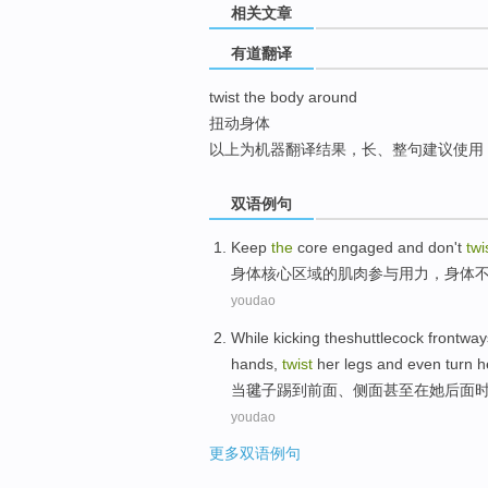
相关文章
top
有道翻译
twist the body around
扭动身体
以上为机器翻译结果，长、整句建议使用
双语例句
Keep
the
core
engaged
and
don't
twi
身体
核心
区域
的
肌肉
参与
用力，身体
youdao
While
kicking theshuttlecock frontway
hands,
twist
her
legs
and
even
turn
h
当
毽子
踢到前面、
侧面
甚至
在
她
后面
youdao
更多双语例句