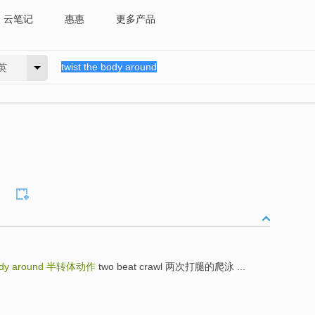
云笔记
惠惠
更多产品
英
ody around
半转体动作
two beat crawl 两次打腿的爬泳 ...