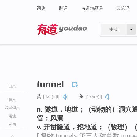
词典
翻译
有道精品课
云笔记
中英
有道 - 网易旗下搜索
tunnel
目录
英
[ˈtʌn(ə)l]
美
[ˈtʌn(ə)l]
释义
n. 隧道，地道；（动物的）洞
权威词典
用法
管；风洞
例句
v. 开凿隧道，挖地道；（物理
[ 复数 tunnels 第三人称单数 tunne