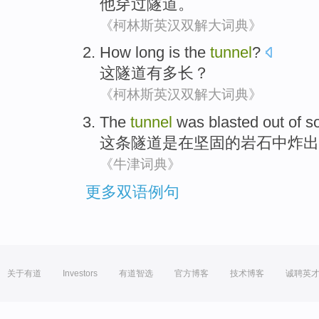
他
穿过
隧道
。
《柯林斯英汉双解大词典》
How long
is
the
tunnel
?
这
隧道
有
多长
？
《柯林斯英汉双解大词典》
The
tunnel
was
blasted
out
of
so
这
条隧道
是在
坚固
的
岩石
中炸
出
《牛津词典》
更多双语例句
关于有道
Investors
有道智选
官方博客
技术博客
诚聘英