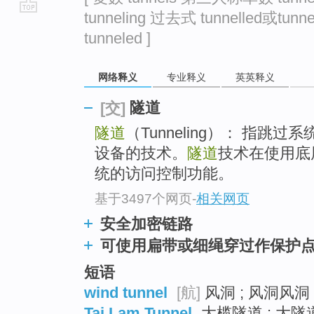
tunneling 过去式 tunnelled或tun
go
tunneled ]
top
网络释义
专业释义
英英释义
隧道
[交]
隧道
（Tunneling）： 指
设备的技术。
隧道
技术在使用底
统的访问控制功能。
基于3497个网页
-
相关网页
安全加密链路
可使用扁带或细绳穿过作保护
短语
wind tunnel
[航]
风洞 ; 风洞风洞 
Tai Lam Tunnel
大榄隧道 ; 大隧