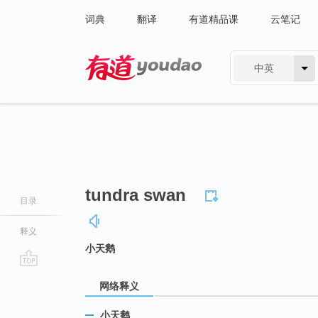
词典
翻译
有道精品课
云笔记
中英
有道 - 网易旗下搜索
tundra swan
目录
释义
小天鹅
go
网络释义
top
小天鹅