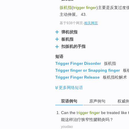
扳机指
(
trigger finger
)主要是反复过度
主动伸展。 43.
基于938个网页
-
相关网页
弹机状指
板机指
扣扳机的手指
短语
Trigger Finger Disorder
扳机指
Trigger finger or Snapping finger
板
Trigger Finger Release
板机指松解术
更多
网络短语
双语例句
原声例句
权威
Can
the
trigger
finger
be treated
like 
能
这样治疗
狭窄性
腱鞘炎吗？
youdao