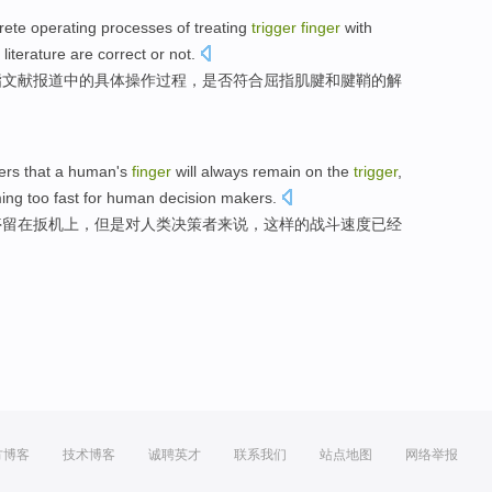
rete
operating
processes
of
treating
trigger
finger
with
t
literature
are correct or not.
指
文献
报道
中的
具体
操作
过程
，
是否
符合屈指肌腱和腱鞘的解
cers
that
a
human
's
finger
will
always
remain
on
the
trigger
,
ing
too
fast
for
human
decision makers
.
停留
在
扳机
上
，但是
对
人类
决策者
来说，
这样
的
战斗
速度
已经
方博客
技术博客
诚聘英才
联系我们
站点地图
网络举报