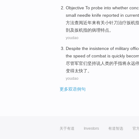
Objective
To
probe into
whether
conc
small
needle knife
reported
in curren
方法查阅近年
来
有关
小
针刀
治疗
扳机
剖及扳机指的病理特点。
youdao
Despite
the
insistence
of
military offi
the
speed
of
combat
is quickly
becom
尽管
军官
们
坚持说
人类
的
手指
将
永远
变得
太快了
。
youdao
更多双语例句
关于有道
Investors
有道智选
官