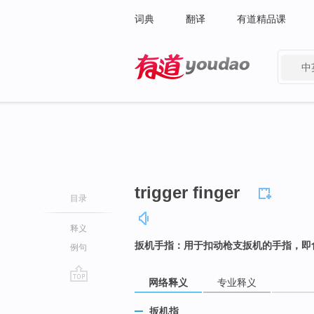
词典
翻译
有道精品课
中
有道 - 网易旗下搜索
trigger finger
目录
释义
扳机手指：用于扣动枪支扳机的手指，即
例句
网络释义
专业释义
go
top
扳机指