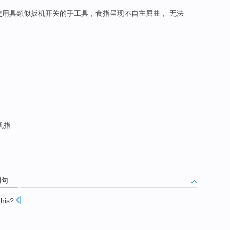
使用具類似扳机开关的手工具，食指呈现不自主屈曲， 无法
机指
例句
this
?