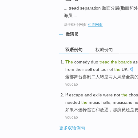
... tread separation 胎面分层(胎面
海员 ...
基于68个网页
-
相关网页
做演员
双语例句
权威例句
The
comedy
duo
tread
the
boards
as
from their sell
out tour
of
the
UK
.
这部
舞台喜剧
二人转
是
两人风靡全英
youdao
If
escape
and
exile were
not
the
chos
needed
the
music halls
,
musicians
ne
如果
不
选择
逃亡
和
放逐
，那
演员
还是
youdao
更多双语例句