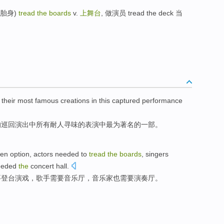
和外胎身)
tread the boards
v.
上舞台
, 做演员 tread the deck 当
their
most
famous
creations
in
this captured
performance
的巡回
演出
中
所有耐人寻味
的
表演
中
最为
著名
的一部。
en option
,
actors
needed to
tread
the
boards
,
singers
eded
the
concert
hall
.
要
登台演戏，
歌手
需要
音乐厅
，
音乐家也
需要
演奏厅
。