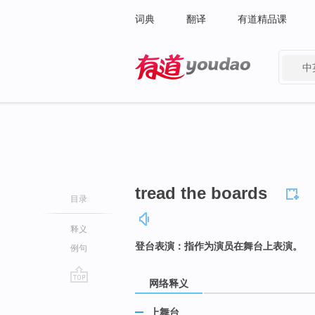
词典
翻译
有道精品课
中
有道 - 网易旗下搜索
tread the boards
目录
释义
登台表演：指作为演员在舞台上表演。
例句
网络释义
go
top
上舞台