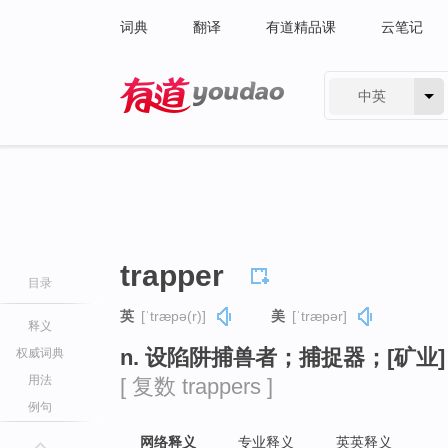
词典
翻译
有道精品课
云笔记
中英
有道 - 网易旗下搜索
trapper
目录
英
[ˈtræpə(r)]
美
[ˈtræpər]
释义
n. 设陷阱捕兽者；捕捉器；[矿业
权威词典
用法
[ 复数 trappers ]
例句
网络释义
专业释义
英英释义