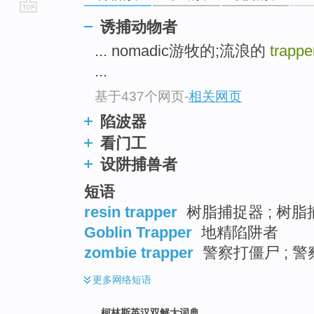
go
诱捕动物者
top
... nomadic游牧的;流浪的
trappe
...
基于437个网页
-
相关网页
陷波器
看门工
设阱捕兽者
短语
resin trapper
树脂捕捉器 ; 树脂
Goblin Trapper
地精陷阱者
zombie trapper
警察打僵尸 ; 警
更多
网络短语
柯林斯英汉双解大词典