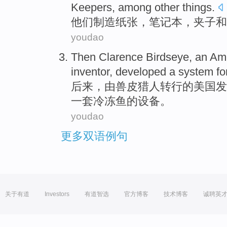
Keepers, among
other
things.
他们
制造
纸张
，
笔记本
，
夹子和
youdao
Then
Clarence
Birdseye
, an
Am
inventor
,
developed
a
system fo
后来
，由
兽皮
猎人转行的
美国
发
一
套
冷冻
鱼
的设备。
youdao
更多双语例句
关于有道
Investors
有道智选
官方博客
技术博客
诚聘英