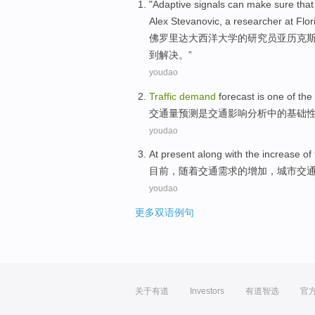
"
Adaptive
signals
can
make sure that
Alex
Stevanovic
, a
researcher at
Flor
佛罗里达
大西洋大学的
研究员
亚
历
克斯
到
解决。”
youdao
Traffic
demand
forecast
is
one of
the
交通量
预测
是
交通
影响
分析
中的
基础
youdao
At present
along with
the
increase
of
目前
，
随着
交通
需求
的
增加
，
城市
交
youdao
更多双语例句
关于有道
Investors
有道智选
官