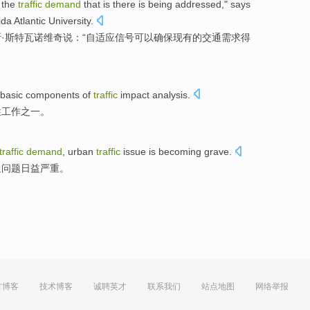
the
traffic
demand
that is there is
being addressed
," says
ida
Atlantic
University
.
·
斯特瓦诺维奇
说：“
自适应
信号
可以
确保
现有
的交通
需求
得
basic
components
of
traffic
impact
analysis
.
性
工作
之一
。
traffic
demand
,
urban
traffic
issue
is becoming
grave
.
通
问题
日益
严重
。
方博客
技术博客
诚聘英才
联系我们
站点地图
网络举报