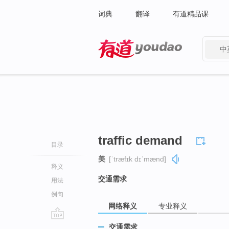
词典
翻译
有道精品课
中
有道 - 网易旗下搜索
traffic demand
目录
美
[ˈtræfɪk dɪˈmænd]
释义
交通需求
用法
例句
网络释义
专业释义
go
交通需求