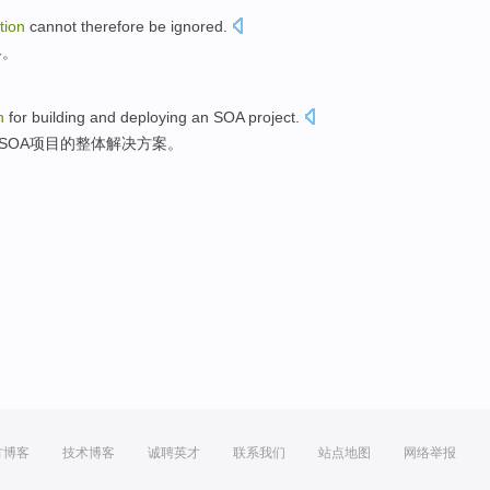
tion
cannot
therefore
be ignored
.
略。
n
for
building
and
deploying
an SOA
project
.
SOA
项目的
整体
解决方案
。
方博客
技术博客
诚聘英才
联系我们
站点地图
网络举报