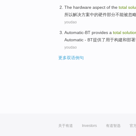
The
hardware
aspect
of
the
total
solu
所以
解决方案
中的
硬件
部分
不能
被
忽
youdao
Automatic-BT
provides
a
total
solutio
Automatic - BT
提供
了
用于
构建
和
部署
youdao
更多双语例句
关于有道
Investors
有道智选
官