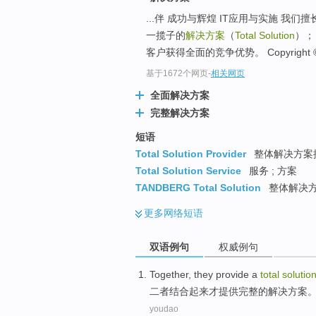
...伴 成功与辉煌 IT应用与实施 
一揽子的
解决方案
（
Total Solution
）；
客户获得全面的竞争优势。 Copyright © 1996
基于1672个网页
-
相关网页
全面解决方案
完整解决方案
短语
Total Solution Provider
整体解决方案提
Total Solution Service
服务 ; 方案
TANDBERG Total Solution
整体解决方
更多
网络短语
双语例句
权威例句
Together
,
they
provide
a
total
solutio
二者结合起来
才
提供
完整
的
解决方案
youdao