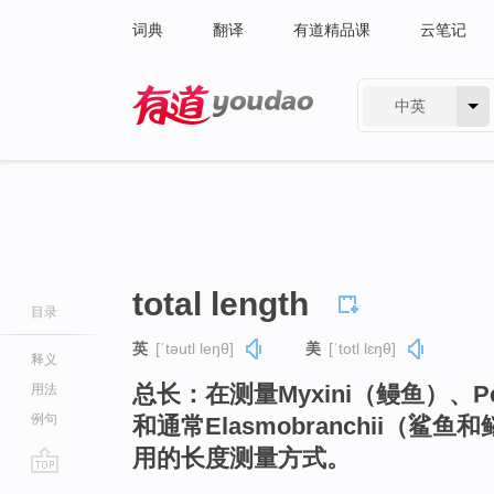
词典
翻译
有道精品课
云笔记
中英
有道 - 网易旗下搜索
total length
目录
英
[ˈtəutl leŋθ]
美
[ˈtotl lɛŋθ]
释义
总长：在测量Myxini（鳗鱼）、Pet
用法
例句
和通常Elasmobranchii（
用的长度测量方式。
go