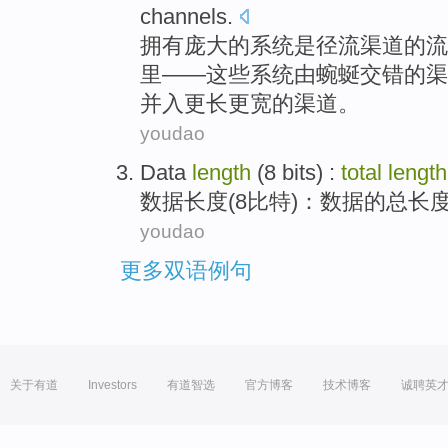
channels.
拥有庞大的
系统
是
径流
渠道
的
流
里
——
这些
系统由
蜿蜒
交错的渠
并入
更长
更
宽的渠道。
youdao
Data
length
(
8
bits
) :
total
length
数据
长度
(
8
比特
)：数据
的
总
长度
youdao
更多双语例句
关于有道
Investors
有道智选
官方博客
技术博客
诚聘英