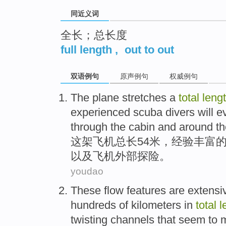
同近义词
全长；总长度
full length
,
out to out
双语例句
原声例句
权威例句
The
plane
stretches a
total
leng
experienced
scuba
divers
will e
through
the cabin
and
around th
这
架
飞机
总长54
米
，
经验丰富
以及
飞机
外部探险
。
youdao
These
flow
features
are
extensi
hundreds of
kilometers
in
total
l
twisting
channels
that
seem to