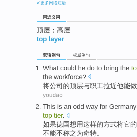
更多
网络短语
同近义词
顶层；高层
top layer
双语例句
权威例句
What
could
he
do
to bring
the
t
the workforce
?
将
公司
的
顶层
与
职工
拉近
他
能
做
youdao
This is an
odd
way
for
Germany
top
tier
.
如果
德国
想
用
这样的方式
将
它
的
不能不称之为
奇特
。