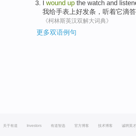
I
wound
up
the
watch
and
liste
我
给
手表
上好
发条
，
听
着
它
滴答
《柯林斯英汉双解大词典》
更多双语例句
关于有道
Investors
有道智选
官方博客
技术博客
诚聘英