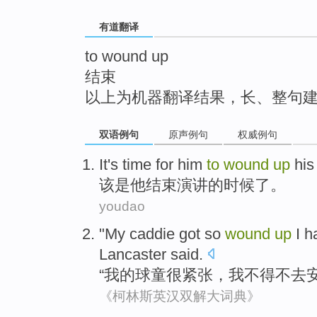
top
有道翻译
to wound up
结束
以上为机器翻译结果，长、整句
双语例句
原声例句
权威例句
It
's
time
for
him
to
wound
up
his
该
是
他
结束
演讲
的
时候
了。
youdao
"
My
caddie got
so
wound
up
I
h
Lancaster
said
.
“
我
的球
童
很
紧张
，
我
不得不
去
《柯林斯英汉双解大词典》