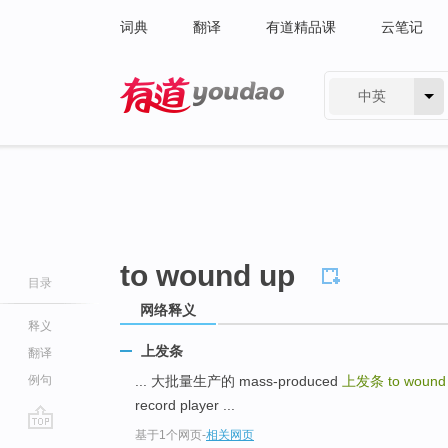
词典
翻译
有道精品课
云笔记
中英
有道 - 网易旗下搜索
to wound up
目录
网络释义
释义
上发条
翻译
例句
... 大批量生产的 mass-produced
上发条
to wound
record player ...
基于1个网页
-
相关网页
go