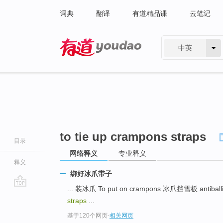
词典
翻译
有道精品课
云笔记
中英
有道 - 网易旗下搜索
to tie up crampons straps
目录
网络释义
专业释义
释义
绑好冰爪带子
... 装冰爪 To put on crampons 冰爪挡雪板 antiballi
go
straps
...
top
基于120个网页
-
相关网页