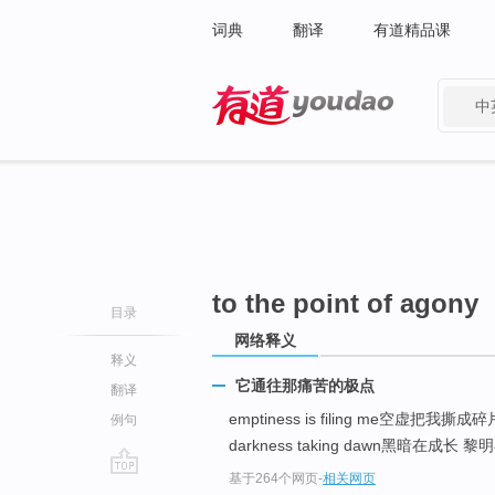
词典
翻译
有道精品课
中
有道 - 网易旗下搜索
to the point of agony
目录
网络释义
释义
它通往那痛苦的极点
翻译
emptiness is filing me空虚把我撕成
例句
darkness taking dawn黑暗在成长 黎
基于264个网页
-
相关网页
go