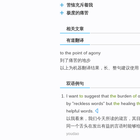
苦恼充斥着我
top
极度的痛苦
相关文章
有道翻译
to the point of agony
到了痛苦的地步
以上为机器翻译结果，长、整句建议使用
双语例句
I
want
to
suggest that
the
burden
of
o
by "
reckless
words
"
but
the
healing
t
helpful
words
.
以
我
看来
，
我们
今天
所读
的
箴言
，其
同一个
舌头
在
发出
有益
的
言语
时
能够
youdao