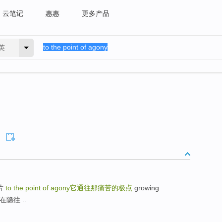
云笔记
惠惠
更多产品
英
碎片
to the point of agony
它通往那痛苦的极点
growing
明在隐往 ..