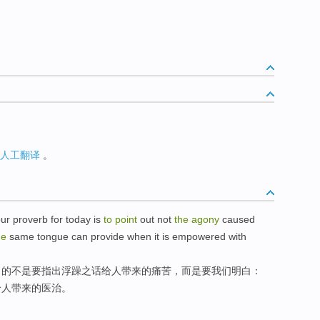
人工翻译
。
ur
proverb
for
today
is
to
point
out
not
the
agony
caused
he
same
tongue
can
provide
when
it is
empowered with
目的
不是
要
指出
浮躁之
话
给人
带来
的
痛苦
，
而是
要我们明白：
给
人带来的
医治
。