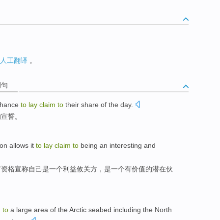
人工翻译
。
例句
hance
to
lay
claim
to
their share
of
the
day
.
的
宣誓
。
ion
allows
it
to
lay
claim
to
being
an
interesting and
有
资格
宣称
自己
是
一
个利益攸关方，是一个有
价值
的
潜在
伙
m
to
a
large
area
of the
Arctic
seabed
including
the North