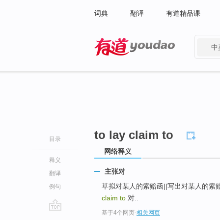
词典
翻译
有道精品课
中
有道 - 网易旗下搜索
to lay claim to
目录
网络释义
释义
主张对
翻译
草拟对某人的索赔函||写出对某人的索赔函to dra
例句
claim to
对..
基于4个网页
-
相关网页
go