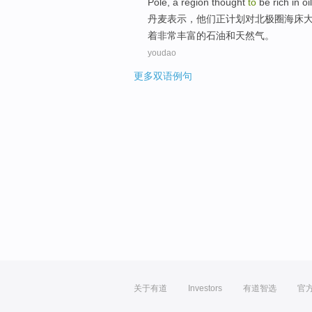
Pole, a region
thought
to
be rich
in
oil
丹麦
表示
，他们正
计划
对
北极圈
海床
着
非常
丰富的
石油
和
天然气。
youdao
更多双语例句
关于有道
Investors
有道智选
官