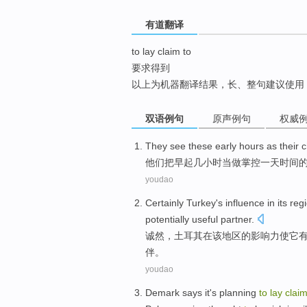
top
有道翻译
to lay claim to
要求得到
以上为机器翻译结果，长、整句建议使用
双语例句
原声例句
权威
They
see
these early
hours
as their
c
他们
把
早起
几小时
当做
掌控
一天时间
youdao
Certainly
Turkey
's
influence
in
its
reg
potentially
useful
partner
.
诚然
，
土耳其
在
该
地区
的
影响力
使
它
伴。
youdao
Demark
says
it's
planning
to
lay
clai