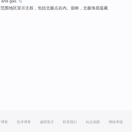
and
gas
.
大
范围地区
宣示主权，
包括
北极点在内。据称，北极海底蕴藏
方博客
技术博客
诚聘英才
联系我们
站点地图
网络举报