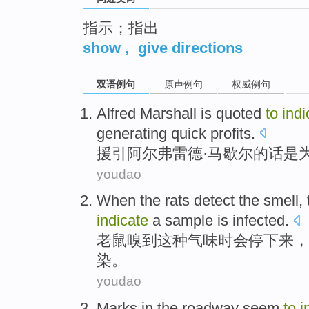
指示；指出
show
,
give directions
双语例句
原声例句
权威例句
Alfred
Marshall
is
quoted
to
indi
generating
quick
profits
.
援引
阿尔弗雷德·
马歇尔
的话
是
youdao
When the rats
detect
the
smell
,
indicate
a
sample
is infected
.
老鼠
嗅到
这种
气味
时会停下来
，
染。
youdao
Marks
in the
roadway
seem
to
i