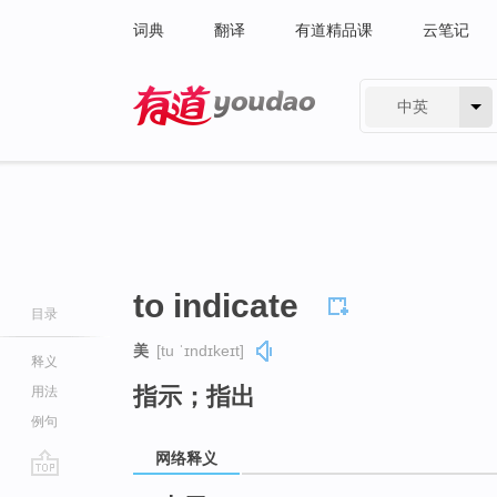
词典
翻译
有道精品课
云笔记
中英
有道 - 网易旗下搜索
to indicate
目录
美
[tu ˈɪndɪkeɪt]
释义
指示；指出
用法
例句
网络释义
go