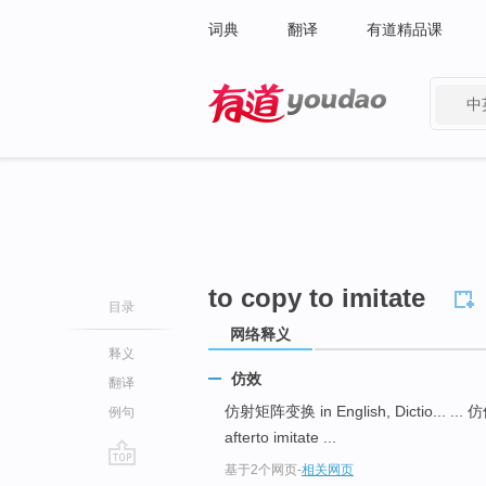
词典
翻译
有道精品课
中
有道 - 网易旗下搜索
to copy to imitate
目录
网络释义
释义
仿效
翻译
仿射矩阵变换 in English, Dictio... ... 仿
例句
afterto imitate ...
基于2个网页
-
相关网页
go