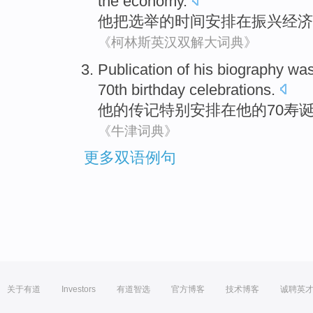
the
economy
.
他
把
选举的
时间
安排在
振兴
经济
《柯林斯英汉双解大词典》
Publication
of
his
biography
was
70th birthday
celebrations
.
他
的
传记
特别
安排在他的70
寿
《牛津词典》
更多双语例句
关于有道
Investors
有道智选
官方博客
技术博客
诚聘英