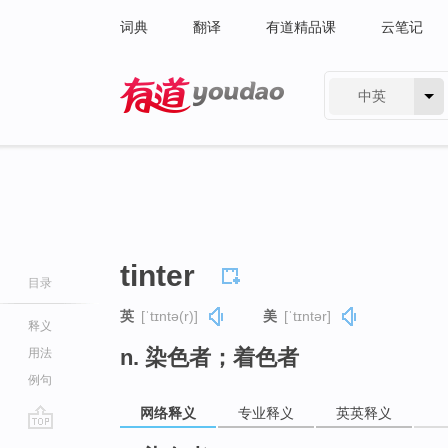
词典
翻译
有道精品课
云笔记
中英
有道 - 网易旗下搜索
tinter
目录
英
[ˈtɪntə(r)]
美
[ˈtɪntər]
释义
n. 染色者；着色者
用法
例句
网络释义
专业释义
英英释义
go