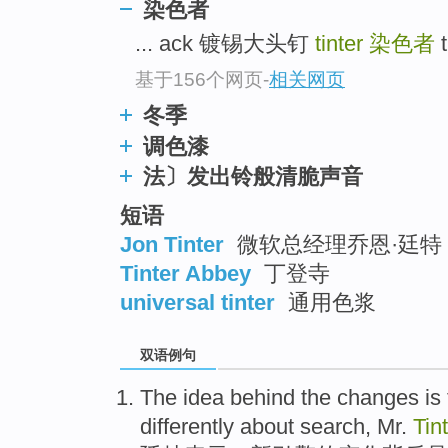
染色者
top
... ack 镀锡大头钉
tinter
染色者
t
基于156个网页
-
相关网页
冬季
调色漆
法〕发出铃般清脆声音
短语
Jon Tinter
微软总经理乔恩·廷特 
Tinter Abbey
丁登寺
universal tinter
通用色浆
双语例句
The
idea
behind
the
changes
is
differently
about
search
,
Mr.
Tin