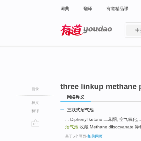
词典
翻译
有道精品课
中
有道 - 网易旗下搜索
three linkup methane 
目录
网络释义
释义
三联式沼气池
翻译
... Diphenyl ketone 二苯酮; 空气
沼气池
收藏 Methane diisocyanate 
go
基于6个网页
-
相关网页
top