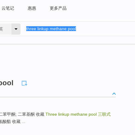
云笔记
惠惠
更多产品
英
pool
氧化; 二苯甲酮; 二苯基酮 收藏
Three linkup methane pool
三联式
异氰酸酯 收藏 ...