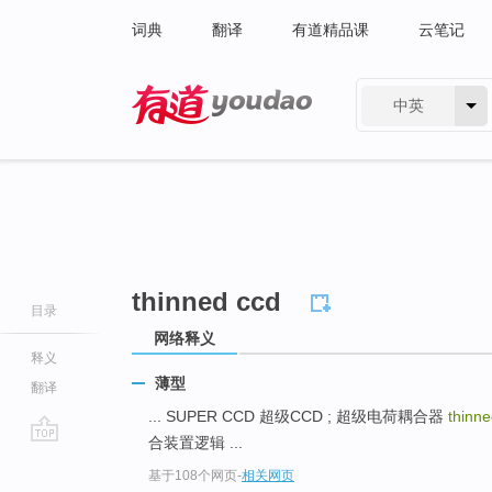
词典
翻译
有道精品课
云笔记
中英
有道 - 网易旗下搜索
thinned ccd
目录
网络释义
释义
薄型
翻译
... SUPER CCD 超级CCD ; 超级电荷耦合器
thinn
合装置逻辑 ...
go
基于108个网页
-
相关网页
top