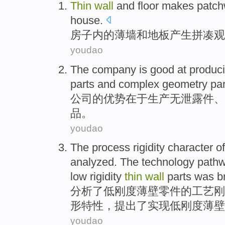
Thin
wall
and
floor
makes patch
house
.
房子
内的
薄
墙
和
地板
产生
拼凑
观
youdao
The company
is
good
at
produc
parts
and
complex
geometry
par
公司
的
优势
在于
生产
无
泄露
件
、
品。
youdao
The
process
rigidity
character
o
analyzed
. The
technology
path
low rigidity
thin
wall
parts was
b
分析了
低
刚度
薄壁
零件
的
工艺
刚
形特性，
提出
了实现低刚度薄壁
youdao