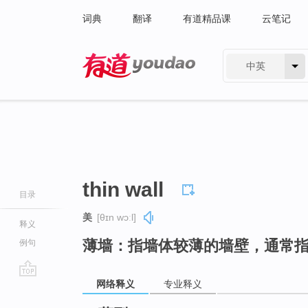
词典
翻译
有道精品课
云笔记
中英
有道 - 网易旗下搜索
thin wall
目录
美
[θɪn wɔːl]
释义
薄墙：指墙体较薄的墙壁，通常
例句
网络释义
专业释义
go
top